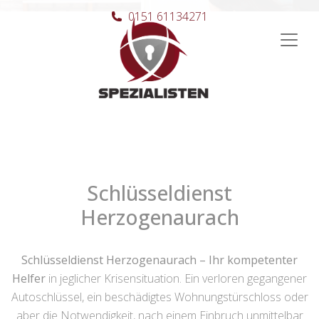
0151 61134271
Hauptnavigation
Schlüsseldienst
Herzogenaurach
Schlüsseldienst Herzogenaurach – Ihr kompetenter
Helfer
in jeglicher Krisensituation. Ein verloren gegangener
Autoschlüssel, ein beschädigtes Wohnungstürschloss oder
aber die Notwendigkeit, nach einem Einbruch unmittelbar