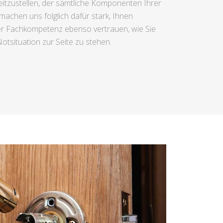
eitzustellen, der sämtliche Komponenten Ihrer
machen uns folglich dafür stark, Ihnen
erer Fachkompetenz ebenso vertrauen, wie Sie
otsituation zur Seite zu stehen.