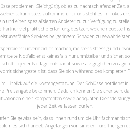
lüsselproblemen. Gleichgültig, ob es zu nachtschlafender Zeit
sseldienst kann stets aufkommen. Für uns steht es im Fokus unser
in und einen spezialisierten Anbieter zu zur Verfügung zu stelle
e Partner viel praktische Erfahrung besitzen, welche neueste 
leistungsfähige Services bei geringem Schaden zu gewährleiste
Aufsperrdienst unvermeidlich machen, meistens stressig und unv
mittelte Notfalldienst keinesfalls nur unmittelbar und sicher,
eschult, in jeder Notlage entspannt sowie ausgeglichen zu agie
, womit sichergestellt ist, dass Sie sich während des kompletten 
m Hinblick auf die Kostengestaltung. Der Schlüsselnotdienst in H
bare Preisangabe bekommen. Dadurch können Sie sicher sein, d
situationen einen kompetenten sowie adäquaten Dienstleistungs
jeder Zeit verlassen dürfen.
fen Sie gewiss sein, dass Ihnen rund um die Uhr fachmännische 
oblem es sich handelt. Angefangen von simplen Türöffnungen ü