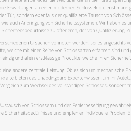
ße Palette an Services, die weit über die simple Türaufsperrun
die Erwartungen an einen modernen Schlüsselnotdienst mannigfalt
r Tür, sondern ebenfalls der qualifizierte Tausch von Schlösser
wie auch Anbringung von Sicherheitssystemen. Wir haben es un
 Sicherheitsbedürfnisse zu offerieren, der von Qualifizierung, Zuv
s verschiedenen Ursachen vonnöten werden: sei es angesichts 
te, welche mit einer Reihe von Schlossarten erfahren sind und 
r einzig und allein erstklassige Produkte, welche Ihren Sicherh
nd eine andere zentrale Leistung. Ob es sich um mechanische P
kräfte bieten das unabdingbare Expertenwissen, um Ihr Autotür
 Vergleich zum Wechsel des vollständigen Schlosses, sondern t
Austausch von Schlössern und der Fehlerbeseitigung gewährle
re Sicherheitsbedürfnisse und empfehlen individuelle Probleml