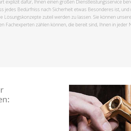
 explizit dafür, Ihnen einen großen Dienstleistungsservice ber
ass jedes Bedürfniss nach Sicherheit etwas Besonderes ist, und 
gbare Lösungskonzepte zuteil werden zu lassen. Sie können uns
n Fachexperten zählen können, die bereit sind, Ihnen in jeder N
r
en: