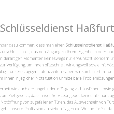
Schlüsseldienst Haßfurt
ehbar dazu kommen, dass man einen
Schlüsselnotdienst Haßfu
türschloss: alles, das den Zugang zu Ihrem Eigenheim oder auc
in derartigen Momenten keineswegs nur erwünscht, sondern un
zur Verfügung, um Ihnen blitzschnell, wirkungsvoll sowie mit hö
haltig – unsere zügigen Latenzzeiten haben wir kombiniert mit
m Ihnen in jeglicher Notsituation unmittelbare Problemlösunge
cherheit wie auch der ungehinderte Zugang zu häuslichen sowie
um Ziel gesetzt, dass unser Serviceangebot keinesfalls nur züg
ple Notöffnung von zugefallenen Türen, das Auswechseln von Tür
eht, unsere Profis sind an sieben Tagen die Woche für Sie da.