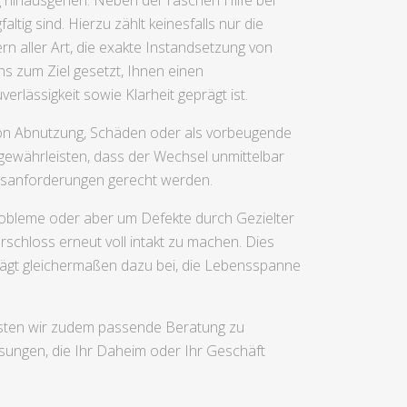
g hinausgehen. Neben der raschen Hilfe bei
ig sind. Hierzu zählt keinesfalls nur die
n aller Art, die exakte Instandsetzung von
s zum Ziel gesetzt, Ihnen einen
erlässigkeit sowie Klarheit geprägt ist.
von Abnutzung, Schäden oder als vorbeugende
gewährleisten, dass der Wechsel unmittelbar
eitsanforderungen gerecht werden.
robleme oder aber um Defekte durch Gezielter
schloss erneut voll intakt zu machen. Dies
rägt gleichermaßen dazu bei, die Lebensspanne
isten wir zudem passende Beratung zu
ösungen, die Ihr Daheim oder Ihr Geschäft