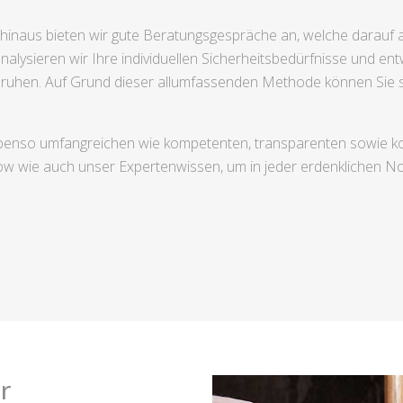
hinaus bieten wir gute Beratungsgespräche an, welche darauf au
alysieren wir Ihre individuellen Sicherheitsbedürfnisse und e
eruhen. Auf Grund dieser allumfassenden Methode können Sie si
n ebenso umfangreichen wie kompetenten, transparenten sowie 
ow wie auch unser Expertenwissen, um in jeder erdenklichen No
r