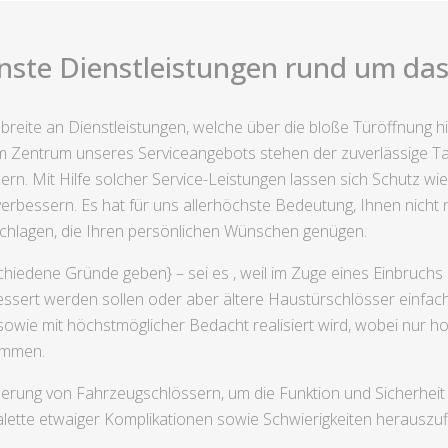
nste Dienstleistungen rund um das
breite an Dienstleistungen, welche über die bloße Türöffnung 
 Zentrum unseres Serviceangebots stehen der zuverlässige Tau
n. Mit Hilfe solcher Service-Leistungen lassen sich Schutz wi
rbessern. Es hat für uns allerhöchste Bedeutung, Ihnen nicht nu
schlagen, die Ihren persönlichen Wünschen genügen.
chiedene Gründe geben} – sei es , weil im Zuge eines Einbruchs
essert werden sollen oder aber ältere Haustürschlösser einfach
wie mit höchstmöglicher Bedacht realisiert wird, wobei nur ho
ommen.
erung von Fahrzeugschlössern, um die Funktion und Sicherheit 
Palette etwaiger Komplikationen sowie Schwierigkeiten herauszu