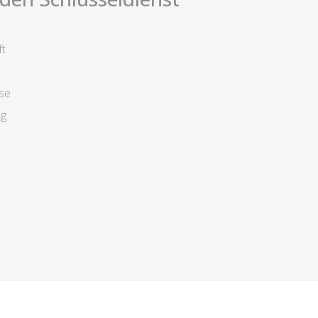
ft
se
ng