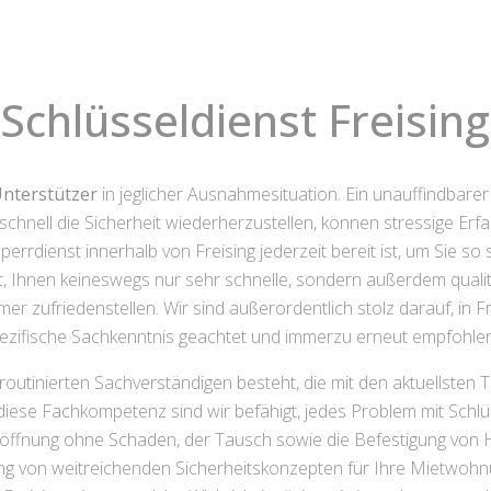
Schlüsseldienst Freising
Unterstützer
in jeglicher Ausnahmesituation. Ein unauffindbarer
chnell die Sicherheit wiederherzustellen, können stressige Erf
perrdienst innerhalb von Freising jederzeit bereit ist, um Sie s
t, Ihnen keineswegs nur sehr schnelle, sondern außerdem quali
mmer zufriedenstellen. Wir sind außerordentlich stolz darauf, in 
ezifische Sachkenntnis geachtet und immerzu erneut empfohle
routinierten Sachverständigen besteht, die mit den aktuellsten 
iese Fachkompetenz sind wir befähigt, jedes Problem mit Schlüss
öffnung ohne Schaden, der Tausch sowie die Befestigung von 
g von weitreichenden Sicherheitskonzepten für Ihre Mietwoh