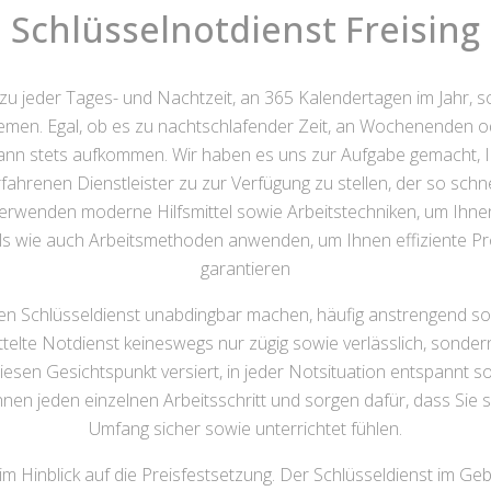
Schlüsselnotdienst Freising
 zu jeder Tages- und Nachtzeit, an 365 Kalendertagen im Jahr, sch
emen. Egal, ob es zu nachtschlafender Zeit, an Wochenenden ode
kann stets aufkommen. Wir haben es uns zur Aufgabe gemacht, 
rfahrenen Dienstleister zu zur Verfügung zu stellen, der so schne
erwenden moderne Hilfsmittel sowie Arbeitstechniken, um Ihne
ls wie auch Arbeitsmethoden anwenden, um Ihnen effiziente P
garantieren
inen Schlüsseldienst unabdingbar machen, häufig anstrengend s
telte Notdienst keineswegs nur zügig sowie verlässlich, sondern
diesen Gesichtspunkt versiert, in jeder Notsituation entspannt 
nen jeden einzelnen Arbeitsschritt und sorgen dafür, dass Sie 
Umfang sicher sowie unterrichtet fühlen.
 im Hinblick auf die Preisfestsetzung. Der Schlüsseldienst im Geb