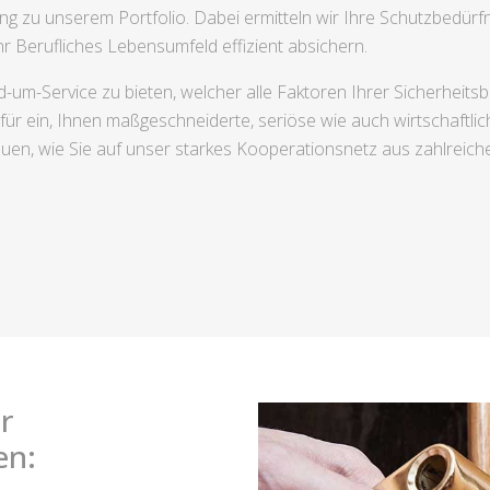
ng zu unserem Portfolio. Dabei ermitteln wir Ihre Schutzbedü
 Berufliches Lebensumfeld effizient absichern.
d-um-Service zu bieten, welcher alle Faktoren Ihrer Sicherheits
afür ein, Ihnen maßgeschneiderte, seriöse wie auch wirtschaftl
, wie Sie auf unser starkes Kooperationsnetz aus zahlreichen
r
en: