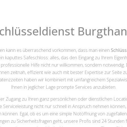
chlüsseldienst Burgtha
gen kann es überraschend vorkommen, dass man einen
Schlüss
 ein kaputtes Safeschloss: alles, das den Eingang zu Ihrem Eige
ofessionelle Hilfe nicht nur willkommen, sondern notwendig. D
hnen zeitnah, effizient wie auch mit bester Expertise zur Seite z
Latenzzeiten haben wir kombiniert mit umfangreichem Spezialw
Ihnen in jeglicher Lage prompte Services anzubieten.
eier Zugang zu Ihren ganz persönlichen oder dienstlichen Locat
ere Serviceleistung nicht nur schnell in Anspruch nehmen könne
n können. Egal, ob es um eine simple Notöffnung von zugefall
n zu Sicherheitsfragen geht, unsere Profis sind 24 Stunden fü