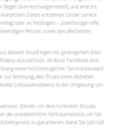
er Regel Überraschungen bereit, und eine ins
rwartetsten Zeiten entstehen. Unser Service
nntag oder an Festtagen – zuverlässige Hilfe
notwendigen Wissen sowie den allerbesten
Aus diesem Grund legen wir gesteigerten Wert
fizienz auszeichnen. All diese Fachleute sind
menhang einen höchstmöglichen Servicestandard
ür zur Wohnung, den Ersatz eines defekten
telte Schlüsselnotdienst in der Umgebung von
uationen. Bereits vor dem konkreten Einsatz
ir die unentbehrliche Vertrauensbasis, um Sie
rbeitspreise zu garantieren, damit Sie sich voll
.