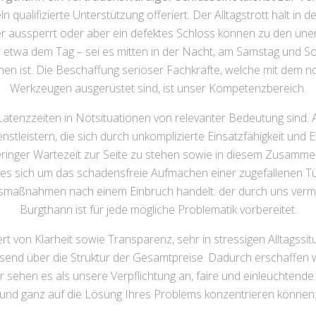
ualifizierte Unterstützung offeriert. Der Alltagstrott hält in d
er aussperrt oder aber ein defektes Schloss können zu den une
r etwa dem Tag – sei es mitten in der Nacht, am Samstag und So
en ist. Die Beschaffung seriöser Fachkräfte, welche mit dem 
Werkzeugen ausgerüstet sind, ist unser Kompetenzbereich.
Latenzzeiten in Notsituationen von relevanter Bedeutung sind. 
tleistern, die sich durch unkomplizierte Einsatzfähigkeit und Ef
t geringer Wartezeit zur Seite zu stehen sowie in diesem Zusam
ob es sich um das schadensfreie Aufmachen einer zugefallenen T
smaßnahmen nach einem Einbruch handelt: der durch uns vermit
Burgthann ist für jede mögliche Problematik vorbereitet.
t von Klarheit sowie Transparenz, sehr in stressigen Alltagssit
ssend über die Struktur der Gesamtpreise. Dadurch erschaffen w
sehen es als unsere Verpflichtung an, faire und einleuchtende A
und ganz auf die Lösung Ihres Problems konzentrieren können