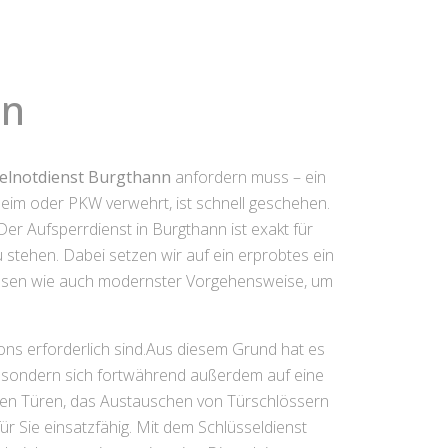
nn
elnotdienst Burgthann
anfordern muss – ein
nheim oder PKW verwehrt, ist schnell geschehen.
er Aufsperrdienst in Burgthann ist exakt für
u stehen. Dabei setzen wir auf ein erprobtes ein
issen wie auch modernster Vorgehensweise, um
ions erforderlich sind.Aus diesem Grund hat es
n, sondern sich fortwährend außerdem auf eine
enen Türen, das Austauschen von Türschlössern
r Sie einsatzfähig. Mit dem Schlüsseldienst