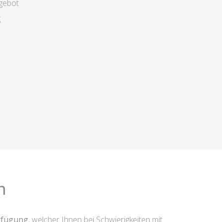
gebot
g
n
erfügung
, welcher Ihnen bei Schwierigkeiten mit