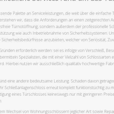
ende Palette an Serviceleistungen, die weit über die einfache
verstehen wir, dass die Anforderungen an einen zeitgerechten Au
nsfreie Türnotöffnung, sondern außerdem der professionelle Sc
tützung wie auch Inbetriebnahme von Sicherheitssystemen. Unse
e Sicherheitsbedürfnisse anzubieten, welcher von Seriösität, Zuve
Gründen erforderlich werden: sei es infolge von Verschleiß, B
rmitteln Spezialisten, die mit einer Vielzahl von Schlossarten e
wird. Hierbei nutzen wir ausschließlich qualitativ hochwertige Fa
ind eine andere bedeutsame Leistung. Schaden davon getragen 
Ihr Schließanlagenschloss erneut komplett funktionstüchtig zu
itigung eines Türschlosses keineswegs nur mit geringeren Preise
n.
 dem Wechsel von Wohnungsschlössern jeglicher Art sowie Rep