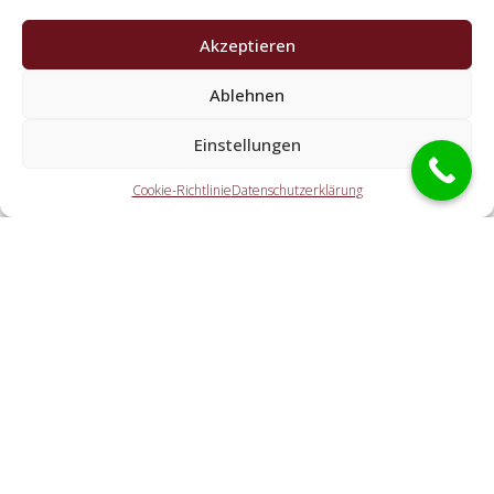
Akzeptieren
Ablehnen
Welche Aufgaben erledigen die Partner der
Einstellungen
Schlüsseldienst Spezialisten?
Cookie-Richtlinie
Datenschutzerklärung
Die Partner erledigen alle Aufgaben, die Sie von einem
Aufsperrdienst erwarten. Hierzu zählt die Türöffnung
(ebenso außerhalb der Öffnungszeiten). Doch ebenso eine
KFZ-Öffnung, eine Tresoröffnung und der Schlosstausch
wird von den Partnern offeriert.
Welche Kosten entstehen durch die Vermittlung an
einen örtlichen Partner vor Ort?
Wie flott ist der Schlüsselservice am Einsatzort?