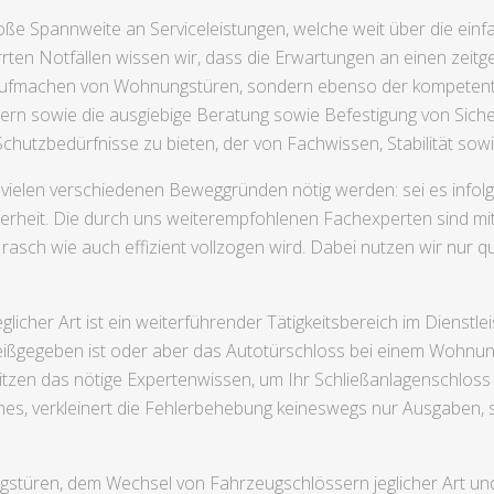
oße Spannweite an Serviceleistungen, welche weit über die einf
ten Notfällen wissen wir, dass die Erwartungen an einen zeitge
e Aufmachen von Wohnungstüren, sondern ebenso der kompetente 
rn sowie die ausgiebige Beratung sowie Befestigung von Siche
chutzbedürfnisse zu bieten, der von Fachwissen, Stabilität sowie
 vielen verschiedenen Beweggründen nötig werden: sei es info
rheit. Die durch uns weiterempfohlenen Fachexperten sind mit 
 rasch wie auch effizient vollzogen wird. Dabei nutzen wir nur qu
cher Art ist ein weiterführender Tätigkeitsbereich im Dienstlei
eißgegeben ist oder aber das Autotürschloss bei einem Wohnun
tzen das nötige Expertenwissen, um Ihr Schließanlagenschloss e
es, verkleinert die Fehlerbehebung keineswegs nur Ausgaben, 
üren, dem Wechsel von Fahrzeugschlössern jeglicher Art und 