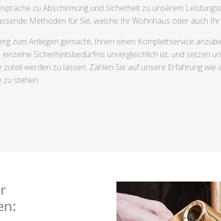
präche zu Abschirmung und Sicherheit zu unserem Leistungsu
ssende Methoden für Sie, welche Ihr Wohnhaus oder auch Ihr L
rg zum Anliegen gemacht, Ihnen einen Komplettservice anzubiet
inzelne Sicherheitsbedürfnis unvergleichlich ist, und setzen uns 
 zuteil werden zu lassen. Zählen Sie auf unsere Erfahrung wie 
e zu stehen.
r
en: