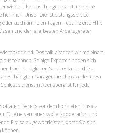
mmer wieder Überraschungen parat, und eine
ne hemmen. Unser Dienstleistungsservice
der auch an freien Tagen – qualifizierte Hilfe
n Wissen und den allerbesten Arbeitsgeräten
ichtigkeit sind. Deshalb arbeiten wir mit einem
g auszeichnen. Selbige Experten haben sich
einen höchstmöglichen Servicestandard {zu
nes beschädigten Garagentürschloss oder etwa
hlüsseldienst in Abensberg ist für jede
 Notfällen. Bereits vor dem konkreten Einsatz
iert für eine vertrauensvolle Kooperation und
de Preise zu gewährleisten, damit Sie sich
n können.