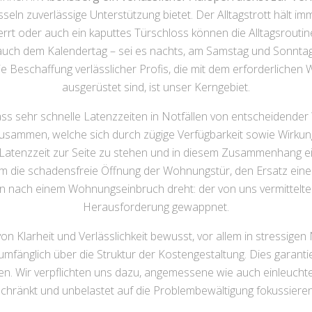
eln zuverlässige Unterstützung bietet. Der Alltagstrott hält i
rrt oder auch ein kaputtes Türschloss können die Alltagsrouti
auch dem Kalendertag – sei es nachts, am Samstag und Sonntag o
Die Beschaffung verlässlicher Profis, die mit dem erforderliche
ausgerüstet sind, ist unser Kerngebiet.
s sehr schnelle Latenzzeiten in Notfällen von entscheidender W
sammen, welche sich durch zügige Verfügbarkeit sowie Wirkun
ner Latenzzeit zur Seite zu stehen und in diesem Zusammenhang 
h um die schadensfreie Öffnung der Wohnungstür, den Ersatz ei
nach einem Wohnungseinbruch dreht: der von uns vermittelte Sc
Herausforderung gewappnet.
on Klarheit und Verlässlichkeit bewusst, vor allem in stressigen
lumfänglich über die Struktur der Kostengestaltung. Dies garant
n. Wir verpflichten uns dazu, angemessene wie auch einleuchten
chränkt und unbelastet auf die Problembewältigung fokussiere