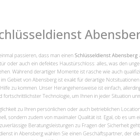
chlüsseldienst Abensbe
 einmal passieren, dass man einen
Schlüsseldienst Abensberg
tür oder auch ein defektes Haustürschloss: alles, was den ung
ehen. Während derartiger Momente ist rasche wie auch qualifiz
im Gebiet von Abensberg ist exakt für derartige Notsituationen 
 Hilfe zu kommen. Unser Herangehensweise ist einfach, allerdin
d fortschrittlichster Technologie, um Ihnen in jeder Situation 
lichkeit zu Ihren persönlichen oder auch betrieblichen Locati
ell, sondern zudem von maximaler Qualität ist. Egal, ob es um e
verlässige Beratungsleistungen zu Fragen der Sicherheit geht
dienst in Abensberg wählen Sie einen Geschäftspartner, der die 