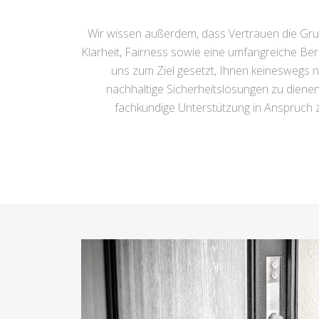
Wir wissen außerdem, dass Vertrauen die Grun
Klarheit, Fairness sowie eine umfangreiche Ber
uns zum Ziel gesetzt, Ihnen keineswegs n
nachhaltige Sicherheitslösungen zu diene
fachkundige Unterstützung in Anspruch zu