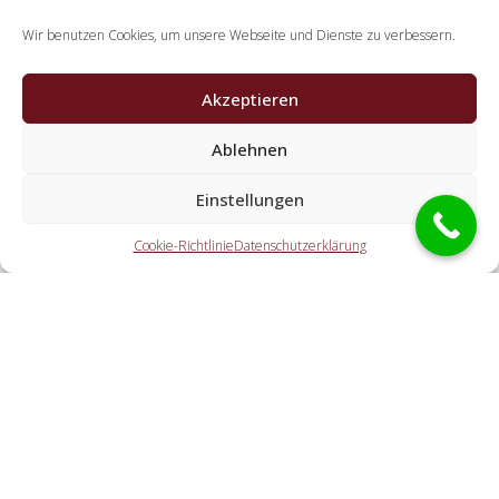
Wir benutzen Cookies, um unsere Webseite und Dienste zu verbessern.
Akzeptieren
Ablehnen
Welche Leistungen erledigen die Partner der
Einstellungen
Schlüsseldienst Spezialisten?
Cookie-Richtlinie
Datenschutzerklärung
Die Partner erledigen alle Leistungen, welche Sie von einem
Schlüsselservice erwarten. Hierzu zählt die Öffnung der
Wohnungstür (auch abseits der Öffnungszeiten). Doch
ebenfalls eine KFZ-Öffnung, eine Tresoröffnung und der
Schlosstausch wird von den Partnerunternehmen offeriert.
Welche Gebühren entstehen durch die Übermittlung
an einen lokalen Kooperationspartner vor Ort?