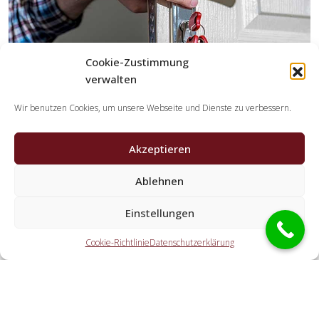
Cookie-Zustimmung
verwalten
Wir benutzen Cookies, um unsere Webseite und Dienste zu verbessern.
Akzeptieren
Welche Tätigkeiten erledigen die
Kooperationspartner der Schlüsseldienst
Ablehnen
Spezialisten?
Einstellungen
Die Kooperationspartner übernehmen alle Aufgaben, die
Sie von einem Schlüsselservice erwarten. Hierzu zählt die
Cookie-Richtlinie
Datenschutzerklärung
Öffnung der Haustür (auch abseits der Geschäftszeiten).
Doch auch eine KFZ-Öffnung, eine Tresoröffnung und der
Schlosstausch wird von den Partnerunternehmen
angeboten.