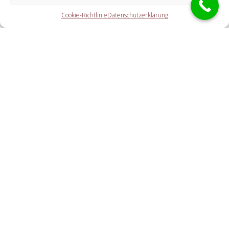
Die Kooperationspartner übernehmen sämtliche
Leistungen, welche Sie von einem Aufsperrdienst erwarten.
Cookie-Richtlinie
Datenschutzerklärung
Hierzu gehört die Öffnung der Wohnungstür (auch abseits
der Geschäftszeiten). Doch auch eine Autoöffnung, eine
Öffnung eines Tresors und der Schlosstausch wird von den
Partnern offeriert.
Welche Kosten entstehen durch die
Vermittlungstätigkeit an einen regionalen
Kooperationspartner vor Ort?
Wie flott ist der Schlüsselservice bei mir?
Cookie-Richtlinie
Haftungsausschluss
Datenschutzerklärung
Impressum