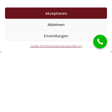
Akzeptieren
Welche Leistungen erledigen die
Kooperationspartner der Schlüsseldienst
Ablehnen
Spezialisten?
Einstellungen
Die Kooperationspartner erledigen sämtliche Aufgaben,
welche Sie von einem Schlüssel-Notdienst erwarten. Dazu
Cookie-Richtlinie
Datenschutzerklärung
gehört die Öffnung der Wohnungstür (ebenso außerhalb
der Geschäftszeiten). Doch ebenfalls eine PKW-Öffnung,
eine Tresoröffnung und der Schlosstausch wird von den
Partnerfirmen durchgeführt.
Welche Kosten entstehen durch die
Kontaktvermittlung an einen regionalen Partner vor
Ort?
Wie schnell ist der Schlüsselservice vor Ort?