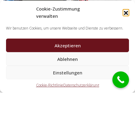
Cookie-Zustimmung
verwalten
Wir benutzen Cookies, um unsere Webseite und Dienste zu verbessern.
Akzeptieren
Welche Tätigkeiten erledigen die
Kooperationspartner der Schlüsseldienst
Ablehnen
Spezialisten?
Einstellungen
Die Kooperationspartner erledigen jegliche Aufgaben,
welche Sie von einem Aufsperrdienst erwarten. Dazu zählt
Cookie-Richtlinie
Datenschutzerklärung
die Türnotöffnung (ebenfalls außerhalb der
Öffnungszeiten). Doch ebenfalls eine Autoöffnung, eine
Tresoröffnung und der Schlosstausch wird von den
Partnerunternehmen offeriert.
Welche Ausgaben entstehen durch die