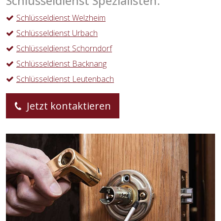
Schlüsseldienst Spezialisten:
Schlüsseldienst Welzheim
Schlüsseldienst Urbach
Schlüsseldienst Schorndorf
Schlüsseldienst Backnang
Schlüsseldienst Leutenbach
Jetzt kontaktieren