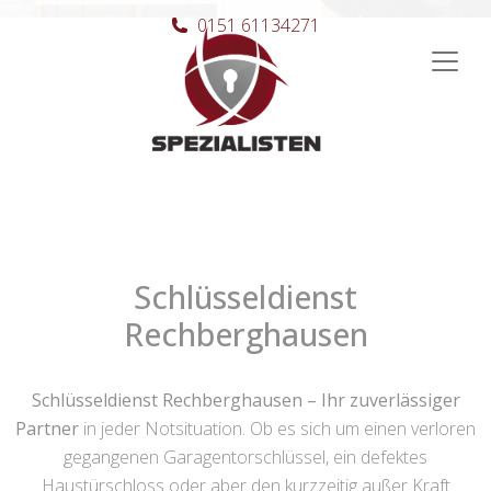
0151 61134271
Hauptnavigation
Schlüsseldienst
Rechberghausen
Schlüsseldienst Rechberghausen – Ihr zuverlässiger
Partner
in jeder Notsituation. Ob es sich um einen verloren
gegangenen Garagentorschlüssel, ein defektes
Haustürschloss oder aber den kurzzeitig außer Kraft