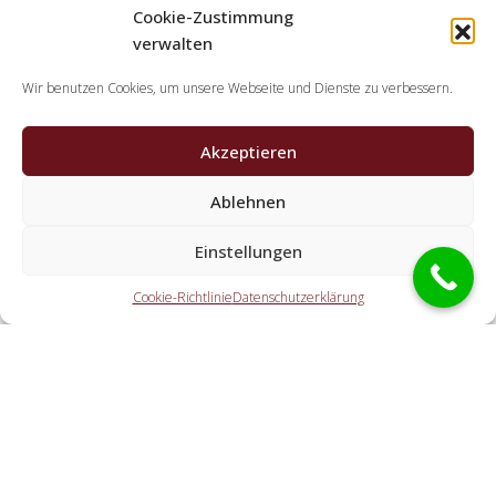
Cookie-Zustimmung
verwalten
Wir benutzen Cookies, um unsere Webseite und Dienste zu verbessern.
Akzeptieren
Ablehnen
Welche Tätigkeiten erledigen die Partner der
Einstellungen
Schlüsseldienst Spezialisten?
Cookie-Richtlinie
Datenschutzerklärung
Die Partner übernehmen sämtliche Tätigkeiten, welche Sie
von einem Schlüsselservice erwarten. Dazu zählt die
Türnotöffnung (ebenso abseits der Geschäftszeiten). Doch
ebenfalls eine PKW-Öffnung, eine Öffnung eines Tresors
und der Schlosstausch wird von den Partnern angeboten.
Welche Gebühren entstehen durch die Vermittlung