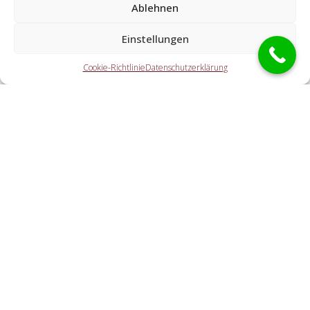
Ablehnen
Welche Leistungen übernehmen die Partner der
Schlüsseldienst Spezialisten?
Einstellungen
Die Partner erledigen jegliche Aufgaben, die Sie von einem
Cookie-Richtlinie
Datenschutzerklärung
Schlüsseldienst erwarten. Hierzu gehört die Öffnung der
Tür (ebenso abseits der Geschäftszeiten). Doch auch eine
Autoöffnung, eine Tresoröffnung und der Schlosstausch
wird von den Partnerfirmen durchgeführt.
Welche Gebühren entstehen durch die
Kontaktvermittlung an einen örtlichen Partner vor
Ort?
Wie zügig ist der Schlüsselnotdienst vor Ort?