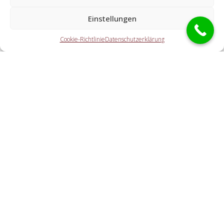
Welche Aufgaben übernehmen die Partner der
Einstellungen
Schlüsseldienst Spezialisten?
Cookie-Richtlinie
Datenschutzerklärung
Die Partner übernehmen jegliche Aufgaben, die Sie von
einem Schlüsselnotdienst erwarten. Dazu zählt die
Türaufsperrung (ebenso außerhalb der Öffnungszeiten).
Doch auch eine PKW-Öffnung, eine Tresoröffnung und der
Schlosstausch wird von den Partnerunternehmen offeriert.
Welche Kosten entstehen durch die Vermittlung an
einen lokalen Partner vor Ort?
Wie flott ist der Schlüssel-Notdienst vor Ort?