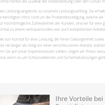
 ohne hierbei die Qualität der Arbeitsleistung oder den Schutz I
te Leistungsangebote zu unserem Leistungsumfang. Sie erhalte
e benötigten Infos rund um die Problembeseitigung, welche wir fü
r höchstmögliche Zufriedenheit der Kunden, sind wir für eine g
rntal zu einem vertrauensvollen wie auch kompetenten Anbiet
et von Korntal für eine Leistung, die Ihnen Geborgenheit sowie
Sie nie länger als nötig vor einer verschlossenen Autotür warte
 Sie auf unser Expertenwissen zählen, zeigen wir Ihnen, wesw
sind, wenn es um Schlüsseldienste und Sicherheitslösungen geht
Ihre Vorteile be