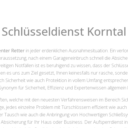
Schlüsseldienst Korntal
enter Retter
in jeder erdenklichen Ausnahmesituation. Ein verlo
raussetzung, nach einem Garageneinbruch schnell die Absicher
itigen Notfällen ist es beruhigend zu wissen, dass der Schlüsse
 es uns zum Ziel gesetzt, Ihnen keinesfalls nur rasche, sonde
h Sicherheit wie auch Protektion in vollem Umfang entsprechen. E
Synonym für Sicherheit, Effizienz und Expertenwissen allgemein 
en, welche mit den neuesten Verfahrensweisen im Bereich Sich
e, jedes einzelne Problem mit Türschlössern effizient wie auch 
er Tausch wie auch die Anbringung von Hochwertigen Schließs
bsicherung für Ihr Haus oder Business. Der Aufsperrdienst inne