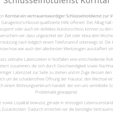
Schlüsselnotdienst Korntal
von
Korntal ein vertrauenswürdiger Schlüsselnotdienst zur 
ragentorschlüssel qualifizierte Hilfe offeriert. Der Alltag häl
aussperrt oder auch ein defektes Autotürschloss können zu den
g versichern wir, dass ungeachtet der Zeit oder etwa dem Woche
tützung nach lediglich einem Telefonanruf unterwegs ist. Die K
ow-how wie auch den allerbesten Werkzeugen ausstaffiert sin
ss zeitnahe Latenzzeiten in Notfällen eine entscheidende Roll
ern zusammen, die sich durch Geschwindigkeit sowie Nachhaltig
t geringer Latenzzeit zur Seite zu stehen und im Zuge dessen de
s sich um die schadensfreie Öffnung der Haustür, den Wechsel 
einem Wohnungseinbruch handelt: der von uns vermittelte Schlü
Problematik gewappnet.
 sowie Loyalität bewusst, gerade in stressigen Lebensumstände
 Zusatzkosten. Dadurch erreichen wir die benötigte Vertrauensb