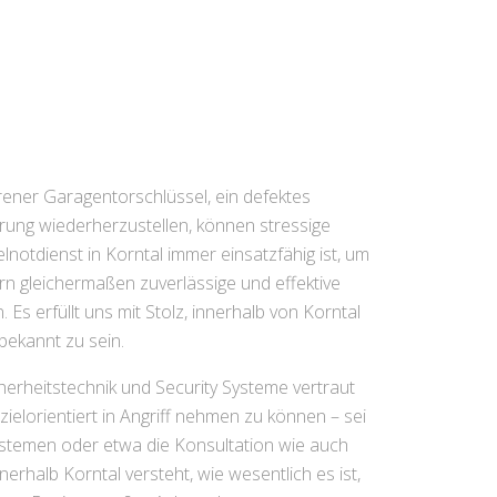
rener Garagentorschlüssel, ein defektes
ung wiederherzustellen, können stressige
lnotdienst in Korntal immer einsatzfähig ist, um
rn gleichermaßen zuverlässige und effektive
s erfüllt uns mit Stolz, innerhalb von Korntal
bekannt zu sein.
erheitstechnik und Security Systeme vertraut
zielorientiert in Angriff nehmen zu können – sei
ystemen oder etwa die Konsultation wie auch
rhalb Korntal versteht, wie wesentlich es ist,