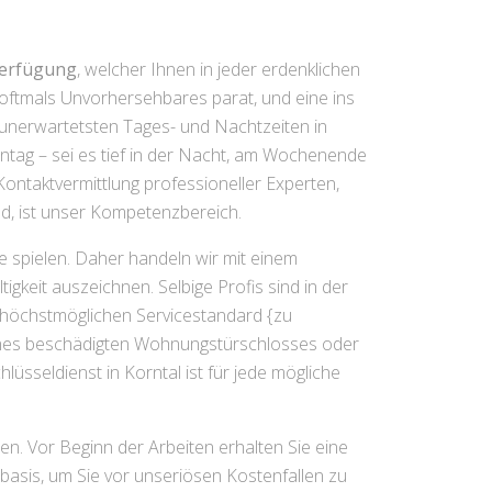
Verfügung
, welcher Ihnen in jeder erdenklichen
t oftmals Unvorhersehbares parat, und eine ins
 unerwartetsten Tages- und Nachtzeiten in
ntag – sei es tief in der Nacht, am Wochenende
ontaktvermittlung professioneller Experten,
d, ist unser Kompetenzbereich.
e spielen. Daher handeln wir mit einem
keit auszeichnen. Selbige Profis sind in der
n höchstmöglichen Servicestandard {zu
eines beschädigten Wohnungstürschlosses oder
sseldienst in Korntal ist für jede mögliche
n. Vor Beginn der Arbeiten erhalten Sie eine
asis, um Sie vor unseriösen Kostenfallen zu