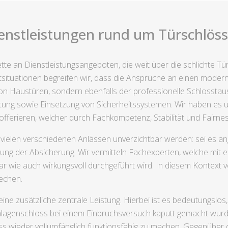
enstleistungen rund um Türschlösse
lette an Dienstleistungsangeboten, die weit über die schlichte
situationen begreifen wir, dass die Ansprüche an einen moderne
 von Haustüren, sondern ebenfalls der professionelle Schlossta
ung sowie Einsetzung von Sicherheitssystemen. Wir haben es un
fferieren, welcher durch Fachkompetenz, Stabilität und Fairness
 vielen verschiedenen Anlässen unverzichtbar werden: sei es 
ng der Absicherung. Wir vermitteln Fachexperten, welche mit 
r wie auch wirkungsvoll durchgeführt wird. In diesem Kontext v
echen.
ne zusätzliche zentrale Leistung. Hierbei ist es bedeutungslos
nlagenschloss bei einem Einbruchsversuch kaputt gemacht wurd
s wieder vollumfänglich funktionsfähig zu machen. Gegenüber de