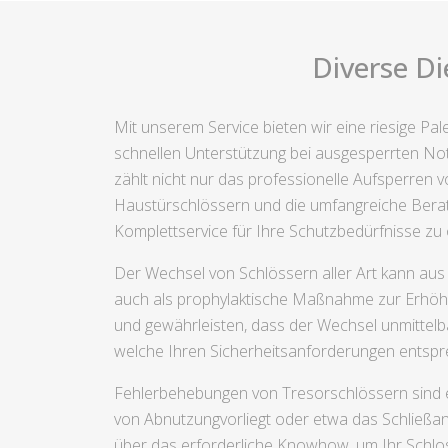
Diverse Di
Mit unserem Service bieten wir eine riesige Pa
schnellen Unterstützung bei ausgesperrten Not
zählt nicht nur das professionelle Aufsperren
Haustürschlössern und die umfangreiche Berat
Komplettservice für Ihre Schutzbedürfnisse zu o
Der Wechsel von Schlössern aller Art kann aus
auch als prophylaktische Maßnahme zur Erhöhu
und gewährleisten, dass der Wechsel unmittelba
welche Ihren Sicherheitsanforderungen entspr
Fehlerbehebungen von Tresorschlössern sind ei
von Abnutzungvorliegt oder etwa das Schließa
über das erforderliche Knowhow, um Ihr Schlos