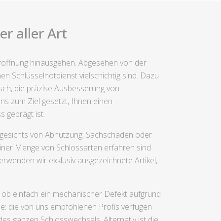
r aller Art
 Türöffnung hinausgehen. Abgesehen von der
n Schlüsselnotdienst vielschichtig sind. Dazu
usch, die präzise Ausbesserung von
s zum Ziel gesetzt, Ihnen einen
 geprägt ist.
angesichts von Abnutzung, Sachschäden oder
einer Menge von Schlossarten erfahren sind
erwenden wir exklusiv ausgezeichnete Artikel,
, ob einfach ein mechanischer Defekt aufgrund
e: die von uns empfohlenen Profis verfügen
s ganzen Schlosswechsels, Alternativ ist die