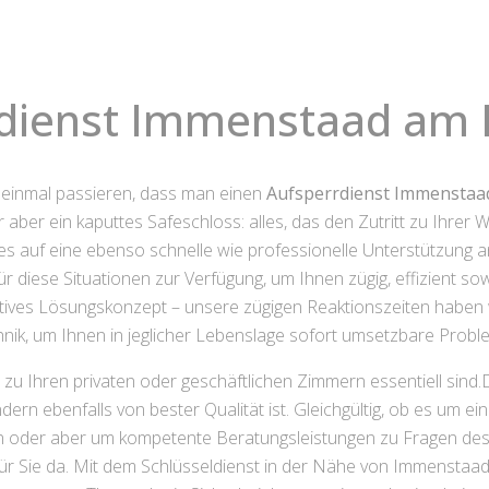
ldienst Immenstaad am
l einmal passieren, dass man einen
Aufsperrdienst Immensta
aber ein kaputtes Safeschloss: alles, das den Zutritt zu Ihrer 
auf eine ebenso schnelle wie professionelle Unterstützung an
diese Situationen zur Verfügung, um Ihnen zügig, effizient sowi
ektives Lösungskonzept – unsere zügigen Reaktionszeiten habe
ik, um Ihnen in jeglicher Lebenslage sofort umsetzbare Prob
it zu Ihren privaten oder geschäftlichen Zimmern essentiell sin
ndern ebenfalls von bester Qualität ist. Gleichgültig, ob es um 
 oder aber um kompetente Beratungsleistungen zu Fragen des
 für Sie da. Mit dem Schlüsseldienst in der Nähe von Immenst