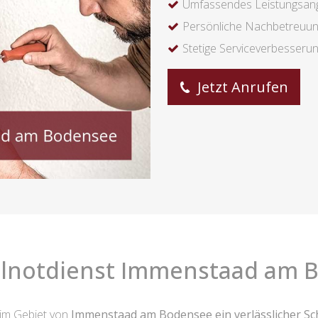
Umfassendes Leistungsan
Persönliche Nachbetreuu
Stetige Serviceverbesseru
Jetzt Anrufen
elnotdienst Immenstaad am 
 im Gebiet von
Immenstaad am Bodensee ein verlässlicher Sc