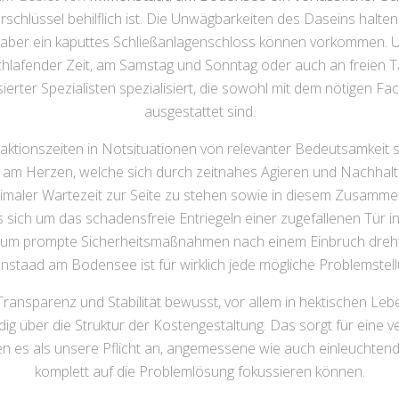
ürschlüssel behilflich ist. Die Unwägbarkeiten des Daseins halt
 aber ein kaputtes Schließanlagenschloss können vorkommen. U
hlafender Zeit, am Samstag und Sonntag oder auch an freien Tagen
rsierter Spezialisten spezialisiert, die sowohl mit dem nötigen 
ausgestattet sind.
eaktionszeiten in Notsituationen von relevanter Bedeutsamkeit s
 am Herzen, welche sich durch zeitnahes Agieren und Nachhaltig
inimaler Wartezeit zur Seite zu stehen sowie in diesem Zusam
s sich um das schadensfreie Entriegeln einer zugefallenen Tür 
um prompte Sicherheitsmaßnahmen nach einem Einbruch dreht: 
staad am Bodensee ist für wirklich jede mögliche Problemstell
ransparenz und Stabilität bewusst, vor allem in hektischen Lebe
ndig über die Struktur der Kostengestaltung. Das sorgt für eine
es als unsere Pflicht an, angemessene wie auch einleuchtende 
komplett auf die Problemlösung fokussieren können.