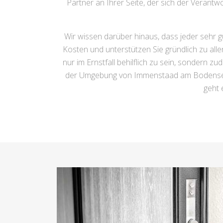
Partner an Ihrer Seite, der sich der Verant
Wir wissen darüber hinaus, dass jeder sehr 
Kosten und unterstützen Sie gründlich zu all
nur im Ernstfall behilflich zu sein, sondern z
der Umgebung von Immenstaad am Bodensee fü
geht 