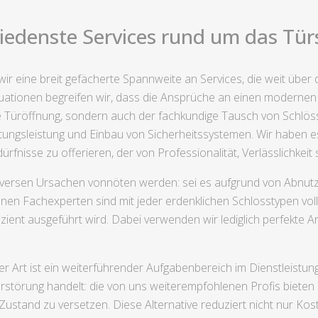
iedenste Services rund um das Tür
ir eine breit gefächerte Spannweite an Services, die weit über d
uationen begreifen wir, dass die Ansprüche an einen modernen A
e Türöffnung, sondern auch der fachkundige Tausch von Schlöss
ngsleistung und Einbau von Sicherheitssystemen. Wir haben es
ürfnisse zu offerieren, der von Professionalität, Verlässlichkeit 
diversen Ursachen vonnöten werden: sei es aufgrund von Abnutz
n Fachexperten sind mit jeder erdenklichen Schlosstypen vollu
zient ausgeführt wird. Dabei verwenden wir lediglich perfekte A
ler Art ist ein weiterführender Aufgabenbereich im Dienstleis
törung handelt: die von uns weiterempfohlenen Profis bieten 
Zustand zu versetzen. Diese Alternative reduziert nicht nur Ko