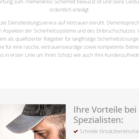
wortung zum Themenkreis Sicherheit bewusst ist und seine Leist
ordentlich erledigt.
gute Dienstleistungsservice auf Vertrauen beruht. Dementsprec
en Aspekten der Sicherheitssysteme und des Einbruchschutzes. W
udem als qualifizierter Ratgeber für langfristige Sicherheitslösun
r eine rasche, vertrauenswürdige sowie kompetente Betreuung,
es in erster Linie um Ihren Schutz wie auch Ihre Kundenzufriede
Ihre Vorteile be
Spezialisten:
Schnelle Einsatzbereitscha