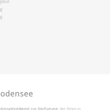
gebot
ng
ng
Bodensee
hlüsselnotdienst zur Verfügung
, der Ihnen in