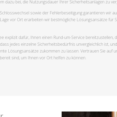
m dazu bei, die Nutzungsdauer Ihrer Sicherheitsanlagen zu ver
Schlosswechsel sowie der Fehlerbeseitigung garantieren wir 
 Lage vor Ort erarbeiten wir bestmögliche Lösungsansätze für S
explizit dafür, Ihnen einen Rund-um-Service bereitzustellen, d
dass jedes einzelne Sicherheitsbedürfnis unvergleichlich ist, u
iziente Lösungsansätze zukommen zu lassen. Vertrauen Sie auf 
reit sind, um Ihnen vor Ort helfen zu können.
r