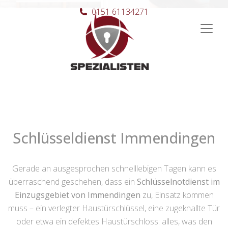
0151 61134271
Hauptnavigation
Schlüsseldienst Immendingen
Gerade an ausgesprochen schnelllebigen Tagen kann es
überraschend geschehen, dass ein
Schlüsselnotdienst im
Einzugsgebiet von Immendingen
zu, Einsatz kommen
muss – ein verlegter Haustürschlüssel, eine zugeknallte Tür
oder etwa ein defektes Haustürschloss: alles, was den