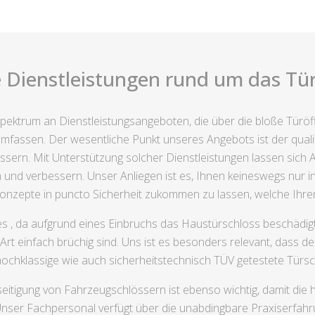
e Dienstleistungen rund um das Tür
 Spektrum an Dienstleistungsangeboten, die über die bloße Tür
umfassen. Der wesentliche Punkt unseres Angebots ist der quali
rn. Mit Unterstützung solcher Dienstleistungen lassen sich A
 und verbessern. Unser Anliegen ist es, Ihnen keineswegs nur in
onzepte in puncto Sicherheit zukommen zu lassen, welche Ihr
es , da aufgrund eines Einbruchs das Haustürschloss beschädig
 Art einfach brüchig sind. Uns ist es besonders relevant, dass 
hochklassige wie auch sicherheitstechnisch TÜV getestete Tür
eitigung von Fahrzeugschlössern ist ebenso wichtig, damit die ho
Unser Fachpersonal verfügt über die unabdingbare Praxiserfahr