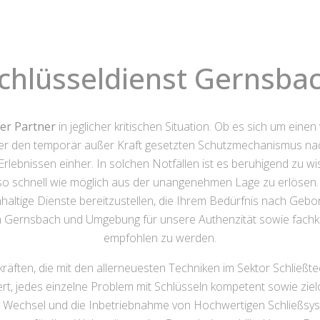
chlüsseldienst Gernsba
ger Partner
in jeglicher kritischen Situation. Ob es sich um ein
ber den temporär außer Kraft gesetzten Schutzmechanismus na
Erlebnissen einher. In solchen Notfällen ist es beruhigend zu w
so schnell wie möglich aus der unangenehmen Lage zu erlösen. Un
ltige Dienste bereitzustellen, die Ihrem Bedürfnis nach Geborg
on Gernsbach und Umgebung für unsere Authenzität sowie fach
empfohlen zu werden.
ften, die mit den allerneuesten Techniken im Sektor Schließtec
rt, jedes einzelne Problem mit Schlüsseln kompetent sowie zielo
 Wechsel und die Inbetriebnahme von Hochwertigen Schließsy