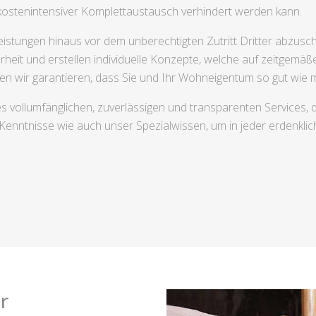
kostenintensiver Komplettaustausch verhindert werden kann.
eistungen hinaus vor dem unberechtigten Zutritt Dritter abzu
rheit und erstellen individuelle Konzepte, welche auf zeitgemäße
wir garantieren, dass Sie und Ihr Wohneigentum so gut wie mö
nes vollumfänglichen, zuverlässigen und transparenten Services,
enntnisse wie auch unser Spezialwissen, um in jeder erdenklic
r