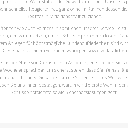
epten für Ihre Wohnstätte oder Gewerbeimmobilie. Unsere Expe
sehr schnelles Reagieren hat, ganz ohne im Rahmen dessen die G
Besitzes in Mitleidenschaft zu ziehen.
fenheit wie auch Fairness in sämtlichen unserer Service-Leistun
Step, den wir umsetzen, um Ihr Schlüsselproblem zu lösen. Dank
em Anliegen für höchstmögliche Kundenzufriedenheit, sind wir
n Gernsbach zu einem vertrauenswürdigen sowie verlässlichen
st in der Nähe von Gernsbach in Anspruch, entscheiden Sie si
e Woche ansprechbar, um sicherzustellen, dass Sie niemals läng
unnötig sehr lange Gedanken um die Sicherheit Ihres Wertvoll
ssen Sie uns Ihnen bestätigen, warum wir die erste Wahl in d
Schlüsselnotdienste sowie Sicherheitslösungen geht.