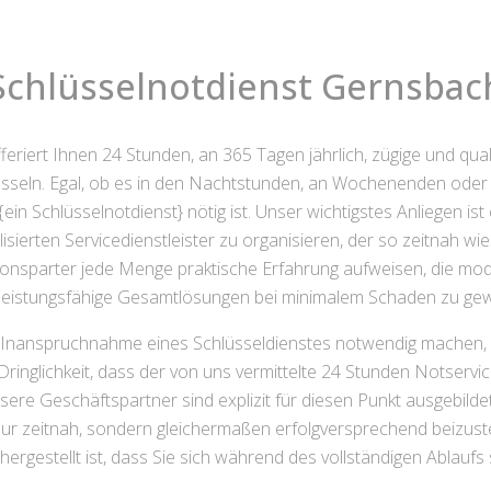
Schlüsselnotdienst Gernsbac
feriert Ihnen 24 Stunden, an 365 Tagen jährlich, zügige und qual
sseln. Egal, ob es in den Nachtstunden, an Wochenenden oder 
ein Schlüsselnotdienst} nötig ist. Unser wichtigstes Anliegen is
isierten Servicedienstleister zu organisieren, der so zeitnah wie
onsparter jede Menge praktische Erfahrung aufweisen, die mo
leistungsfähige Gesamtlösungen bei minimalem Schaden zu gew
die Inanspruchnahme eines Schlüsseldienstes notwendig machen,
ringlichkeit, dass der von uns vermittelte 24 Stunden Notservice
ere Geschäftspartner sind explizit für diesen Punkt ausgebildet,
nur zeitnah, sondern gleichermaßen erfolgversprechend beizust
chergestellt ist, dass Sie sich während des vollständigen Ablaufs 