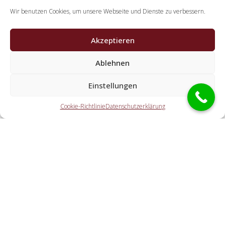
Wir benutzen Cookies, um unsere Webseite und Dienste zu verbessern.
Akzeptieren
Welche Aufgaben erledigen die Partner der
Ablehnen
Schlüsseldienst Spezialisten?
Einstellungen
Die Partner übernehmen alle Leistungen, die Sie von einem
Schlüsseldienst erwarten. Dazu zählt die Öffnung der
Cookie-Richtlinie
Datenschutzerklärung
Haustür (ebenfalls abseits der Öffnungszeiten). Doch
ebenso eine Autoöffnung, eine Öffnung eines Tresors und
der Schlosstausch wird von den Partnerunternehmen
angeboten.
Welche Kosten entstehen durch die
Kontaktvermittlung an einen regionalen
Kooperationspartner vor Ort?