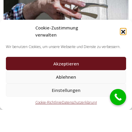
Cookie-Zustimmung
verwalten
Wir benutzen Cookies, um unsere Webseite und Dienste zu verbessern.
Akzeptieren
Ablehnen
Welche Tätigkeiten erledigen die
Kooperationspartner der Schlüsseldienst
Einstellungen
Spezialisten?
Cookie-Richtlinie
Datenschutzerklärung
Die Kooperationspartner erledigen alle Aufgaben, welche
Sie von einem Schlüsselnotdienst erwarten. Hierzu gehört
die Öffnung der Tür (auch abseits der Geschäftszeiten).
Doch ebenfalls eine KFZ-Öffnung, eine Tresoröffnung und