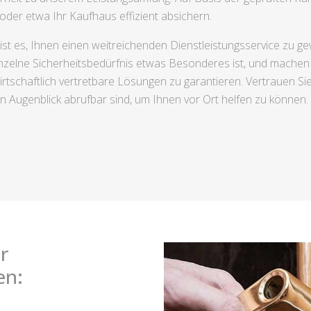
oder etwa Ihr Kaufhaus effizient absichern.
 ist es, Ihnen einen weitreichenden Dienstleistungsservice zu 
inzelne Sicherheitsbedürfnis etwas Besonderes ist, und machen
tschaftlich vertretbare Lösungen zu garantieren. Vertrauen Si
 Augenblick abrufbar sind, um Ihnen vor Ort helfen zu können.
r
en: