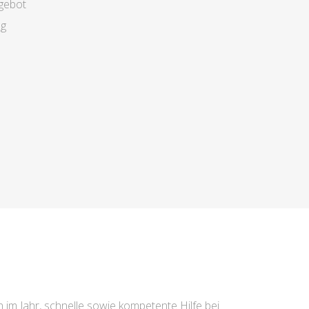
gebot
ng
 im Jahr, schnelle sowie kompetente Hilfe bei