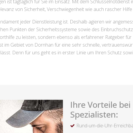
n ist tagtäglich für Sie im Einsatz. Mit dem Schlüsselnotdienst
levanz von Sicherheit, Verschwiegenheit wie auch rascher Hilfe
ndament jeder Dienstleistung ist. Deshalb agieren wir angemes
ichen Punkten der Sicherheitssysteme sowie des Einbruchschutze
forthilfe zu leisten, sondern ebenso als erfahrener Ratgeber für
st im Gebiet von Dornhan für eine sehr schnelle, vertrauenswürdi
lässt. Denn für uns geht es in erster Linie um Ihren Schutz sowi
Ihre Vorteile be
Spezialisten:
Rund-um-die-Uhr-Erreichba