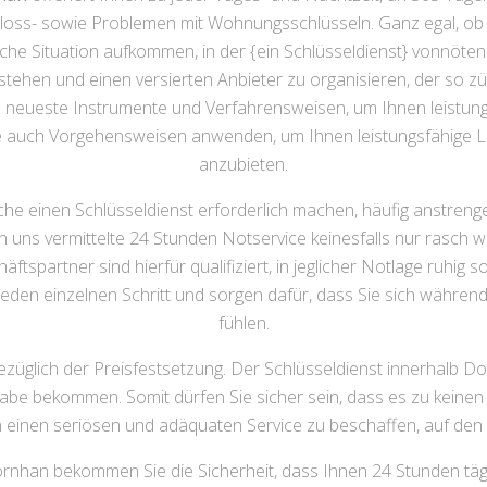
hloss- sowie Problemen mit Wohnungsschlüsseln. Ganz egal, o
sche Situation aufkommen, in der {ein Schlüsseldienst} vonnöten 
tehen und einen versierten Anbieter zu organisieren, der so züg
zen neueste Instrumente und Verfahrensweisen, um Ihnen leistu
 wie auch Vorgehensweisen anwenden, um Ihnen leistungsfähig
anzubieten.
elche einen Schlüsseldienst erforderlich machen, häufig anstr
on uns vermittelte 24 Stunden Notservice keinesfalls nur rasch
tspartner sind hierfür qualifiziert, in jeglicher Notlage ruhig 
 jeden einzelnen Schritt und sorgen dafür, dass Sie sich währe
fühlen.
ezüglich der Preisfestsetzung. Der Schlüsseldienst innerhalb Do
be bekommen. Somit dürfen Sie sicher sein, dass es zu keinen
n einen seriösen und adäquaten Service zu beschaffen, auf den S
nhan bekommen Sie die Sicherheit, dass Ihnen 24 Stunden tägli