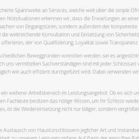
cherte Spannweite an Services, welche weit über die simple Öfn
ten Notsituationen erkennen wir, dass die Erwartungen an einen
fmachen von Eingangstüren, sondern außerdem der kompetente Ta
ie weitreichende Konsultation und Einsetzung von Sicherheitss
fferieren, der von Qualifizierung, Loyalität sowie Transparenz 
chiedlichen Beweggründen vonnöten werden: sei es angesichts
 uns vermittelten Sachverständigen sind mit jeder Schlossart v
lich wie auch effizient durchgeführt wird. Dabei verwenden wir 
st ein weiterer Arbeitsbereich im Leistungsangebot. Ob es sic
en Fachleute besitzen das nötige Wissen, um Ihr Schloss wieder
 ist die Wiedereinsetzung nicht nur billiger, sondern vergrößer
 Austausch von Haustürschlössern jeglicher Art und Instandset
heit zu unserem Leistungsumfang. Auf Basis der geprüften Ra