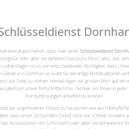
Schlüsseldienst Dornha
chnell einmal geschehen, dass man einen
Schlüsseldienst Dorn
ungstür oder aber ein defektes Haustürschloss: alles, das den
en Lebenslagen ist es von entscheidender Wichtigkeit, dass Unte
m Gebiet von Dornhan ist exakt für derartige Notsituationen verf
enz zur Seite zu stehen. Hierbei legen wir großen Wert auf ein 
ialwissen sowie fortschrittlichster Technik, um Ihnen in jeder 
Rundumlösungen anbieten zu können.
und der ungehinderte Einlass zu häuslichen wie auch beruflichen
eit, dass unser 24 Stunden Dienst nicht nur schnell, sondern a
 das Austauschen von Schlössern oder aber um kompetente Ber