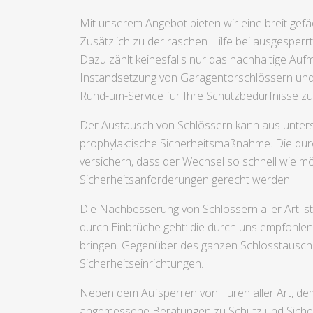
Mit unserem Angebot bieten wir eine breit gefä
Zusätzlich zu der raschen Hilfe bei ausgesperr
Dazu zählt keinesfalls nur das nachhaltige Au
Instandsetzung von Garagentorschlössern und d
Rund-um-Service für Ihre Schutzbedürfnisse zu o
Der Austausch von Schlössern kann aus unters
prophylaktische Sicherheitsmaßnahme. Die durch
versichern, dass der Wechsel so schnell wie mög
Sicherheitsanforderungen gerecht werden.
Die Nachbesserung von Schlössern aller Art i
durch Einbrüche geht: die durch uns empfohlen
bringen. Gegenüber des ganzen Schlosstausches,
Sicherheitseinrichtungen.
Neben dem Aufsperren von Türen aller Art, dem
angemessene Beratungen zu Schutz und Sicher