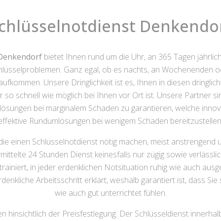
chlüsselnotdienst Denkendo
 Denkendorf
bietet Ihnen rund um die Uhr, an 365 Tagen jährlich,
lüsselproblemen. Ganz egal, ob es nachts, an Wochenenden oder
fkommen. Unsere Dringlichkeit ist es, Ihnen in diesen dringlich
r so schnell wie möglich bei Ihnen vor Ort ist. Unsere Partner
ösungen bei marginalem Schaden zu garantieren, welche innov
effektive Rundumlösungen bei wenigem Schaden bereitzustellen
 die einen Schlüsselnotdienst nötig machen, meist anstrengend 
rmittelte 24 Stunden Dienst keinesfalls nur zügig sowie verlässl
trainiert, in jeder erdenklichen Notsituation ruhig wie auch aus
denkliche Arbeitsschritt erklärt, weshalb garantiert ist, dass 
wie auch gut unterrichtet fühlen.
hinsichtlich der Preisfestlegung. Der Schlüsseldienst innerhalb