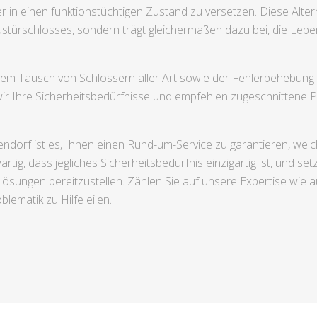
 in einen funktionstüchtigen Zustand zu versetzen. Diese Altern
türschlosses, sondern trägt gleichermaßen dazu bei, die Lebe
m Tausch von Schlössern aller Art sowie der Fehlerbehebung o
wir Ihre Sicherheitsbedürfnisse und empfehlen zugeschnittene 
rf ist es, Ihnen einen Rund-um-Service zu garantieren, welch
tig, dass jegliches Sicherheitsbedürfnis einzigartig ist, und se
lösungen bereitzustellen. Zählen Sie auf unsere Expertise wie 
blematik zu Hilfe eilen.