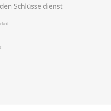
i den Schlüsseldienst
rkeit
ng