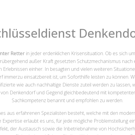
chlüsseldienst Denkendo
nter Retter
in jeder erdenklichen Krisensituation. Ob es sich u
orübergehend außer Kraft gesetzten Schutzmechanismus nach ei
rlebnissen einher. In besagten und vielen weiteren Situationen
 immerzu einsatzbereit ist, um Soforthilfe leisten zu können. Wi
lifizierte wie auch nachhaltige Dienste zuteil werden zu lassen
rhalb von Denkendorf und Gegend gleichbedeutend mit kompetente
Sachkompetenz benannt und empfohlen zu werden.
hes aus erfahrenen Spezialisten besteht, welche mit den moder
e Expertise erlaubt es uns, für jede mögliche Problemstellung 
ekt, der Austausch sowie die Inbetriebnahme von Hochsicherh