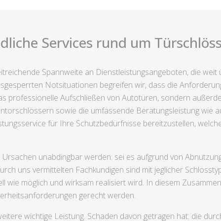
dliche Services rund um Türschlösse
itreichende Spannweite an Dienstleistungsangeboten, die weit 
usgesperrten Notsituationen begreifen wir, dass die Anforderun
ur das professionelle Aufschließen von Autotüren, sondern auß
gentorschlössern sowie die umfassende Beratungsleistung wie a
istungsservice für Ihre Schutzbedürfnisse bereitzustellen, welche
n Ursachen unabdingbar werden: sei es aufgrund von Abnutzung,
rch uns vermittelten Fachkundigen sind mit jeglicher Schlossty
ll wie möglich und wirksam realisiert wird. In diesem Zusamme
herheitsanforderungen gerecht werden.
eitere wichtige Leistung. Schaden davon getragen hat: die durc