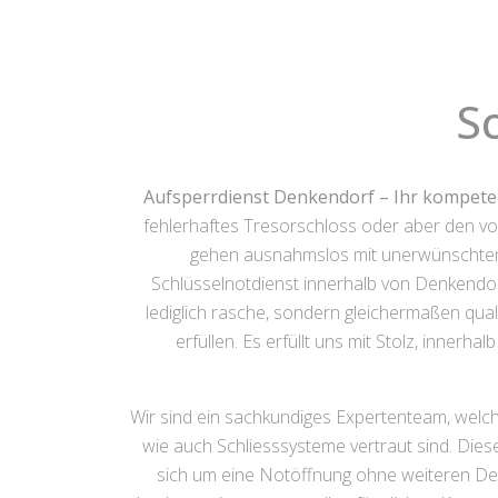
S
Aufsperrdienst Denkendorf – Ihr kompete
fehlerhaftes Tresorschloss oder aber den v
gehen ausnahmslos mit unerwünschten E
Schlüsselnotdienst innerhalb von Denkendorf
lediglich rasche, sondern gleichermaßen qua
erfüllen. Es erfüllt uns mit Stolz, inne
Wir sind ein sachkundiges Expertenteam, welc
wie auch Schliesssysteme vertraut sind. Dies
sich um eine Notöffnung ohne weiteren Def