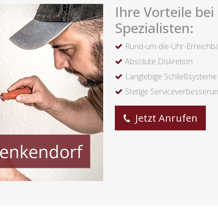
Ihre Vorteile be
Spezialisten:
Rund-um-die-Uhr-Erreichba
Absolute Diskretion
Langlebige Schließsysteme
Stetige Serviceverbesseru
Jetzt Anrufen