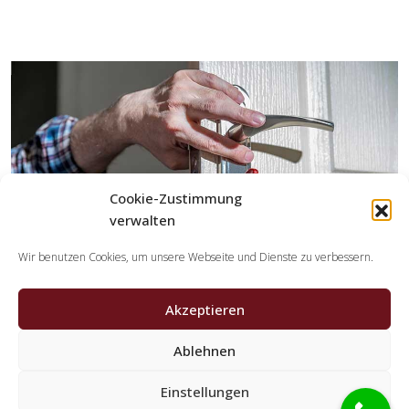
Cookie-Zustimmung
verwalten
Wir benutzen Cookies, um unsere Webseite und Dienste zu verbessern.
Akzeptieren
Ablehnen
Welche Tätigkeiten übernehmen die Partner der
Schlüsseldienst Spezialisten?
Einstellungen