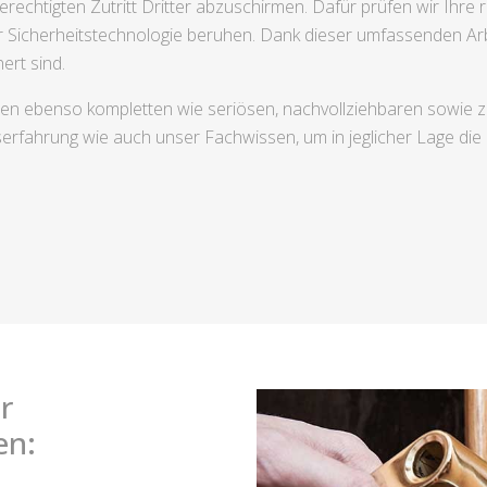
rechtigten Zutritt Dritter abzuschirmen. Dafür prüfen wir Ihre 
 Sicherheitstechnologie beruhen. Dank dieser umfassenden Arb
ert sind.
nen ebenso kompletten wie seriösen, nachvollziehbaren sowie 
iserfahrung wie auch unser Fachwissen, um in jeglicher Lage die
r
en: