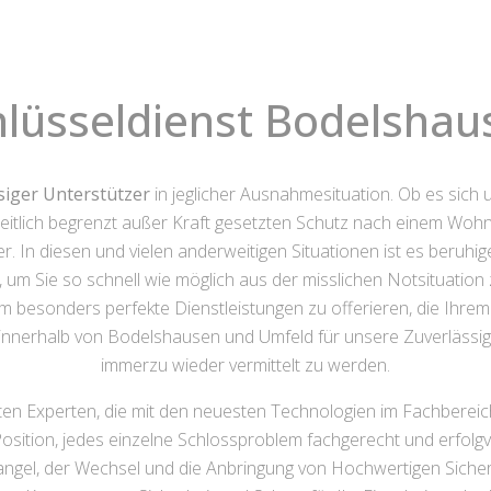
hlüsseldienst Bodelshau
siger Unterstützer
in jeglicher Ausnahmesituation. Ob es sich
eitlich begrenzt außer Kraft gesetzten Schutz nach einem Wohn
r. In diesen und vielen anderweitigen Situationen ist es beruhig
m Sie so schnell wie möglich aus der misslichen Notsituation zu
m besonders perfekte Dienstleistungen zu offerieren, die Ihr
olz, innerhalb von Bodelshausen und Umfeld für unsere Zuverläss
immerzu wieder vermittelt zu werden.
en Experten, die mit den neuesten Technologien im Fachbereich
r Position, jedes einzelne Schlossproblem fachgerecht und erfol
ngel, der Wechsel und die Anbringung von Hochwertigen Sicher