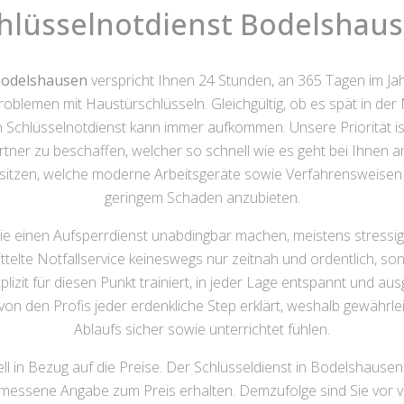
hlüsselnotdienst Bodelshau
 Bodelshausen
verspricht Ihnen 24 Stunden, an 365 Tagen im Ja
roblemen mit Haustürschlüsseln. Gleichgültig, ob es spät in 
en Schlüsselnotdienst kann immer aufkommen. Unsere Priorität ist
rtner zu beschaffen, welcher so schnell wie es geht bei Ihnen am
esitzen, welche moderne Arbeitsgeräte sowie Verfahrensweisen
geringem Schaden anzubieten.
die einen Aufsperrdienst unabdingbar machen, meistens stressi
ittelte Notfallservice keineswegs nur zeitnah und ordentlich,
plizit für diesen Punkt trainiert, in jeder Lage entspannt und au
von den Profis jeder erdenkliche Step erklärt, weshalb gewährle
Ablaufs sicher sowie unterrichtet fühlen.
 in Bezug auf die Preise. Der Schlüsseldienst in Bodelshausen st
emessene Angabe zum Preis erhalten. Demzufolge sind Sie vor 