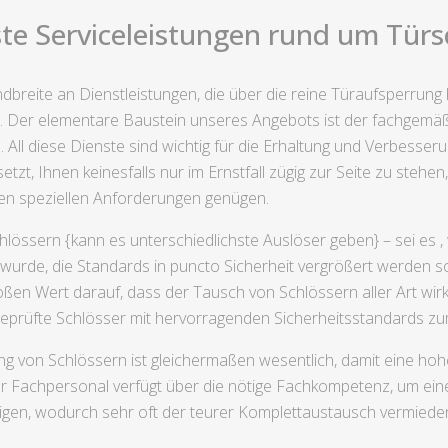
te Serviceleistungen rund um Türsc
ndbreite an Dienstleistungen, die über die reine Türaufsperrun
 Der elementare Baustein unseres Angebots ist der fachgemäße
All diese Dienste sind wichtig für die Erhaltung und Verbesse
tzt, Ihnen keinesfalls nur im Ernstfall zügig zur Seite zu steh
ren speziellen Anforderungen genügen.
össern {kann es unterschiedlichste Auslöser geben} – sei es , 
wurde, die Standards in puncto Sicherheit vergrößert werden s
roßen Wert darauf, dass der Tausch von Schlössern aller Art wir
 geprüfte Schlösser mit hervorragenden Sicherheitsstandards 
on Schlössern ist gleichermaßen wesentlich, damit eine hohe F
er Fachpersonal verfügt über die nötige Fachkompetenz, um eine
gen, wodurch sehr oft der teurer Komplettaustausch vermiede